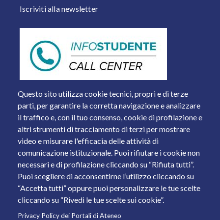
Iscriviti alla newsletter
Questo sito utilizza cookie tecnici, propri e di terze
parti, per garantire la corretta navigazione e analizzare
il traffico e, con il tuo consenso, cookie di profilazione e
altri strumenti di tracciamento di terzi per mostrare
video e misurare l'efficacia delle attività di
comunicazione istituzionale. Puoi rifiutare i cookie non
necessari e di profilazione cliccando su “Rifiuta tutti”.
Piazza del Mercato, 15 - 25121 Brescia
Puoi scegliere di acconsentirne l’utilizzo cliccando su
Tel. +39 030 2988.1 PEC:
ammcentr@cert.unibs.it
“Accetta tutti” oppure puoi personalizzare le tue scelte
Partita IVA: 01773710171 Codice Fiscale: 98007650173
cliccando su “Rivedi le tue scelte sui cookie”.
Privacy Policy dei Portali di Ateneo