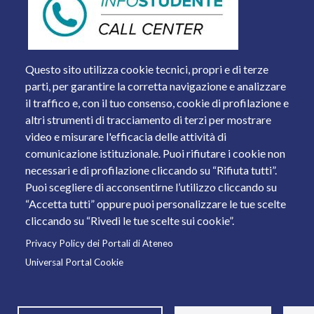
Questo sito utilizza cookie tecnici, propri e di terze
parti, per garantire la corretta navigazione e analizzare
il traffico e, con il tuo consenso, cookie di profilazione e
altri strumenti di tracciamento di terzi per mostrare
video e misurare l'efficacia delle attività di
comunicazione istituzionale. Puoi rifiutare i cookie non
necessari e di profilazione cliccando su “Rifiuta tutti”.
Piazza del Mercato, 15 - 25121 Brescia
Puoi scegliere di acconsentirne l’utilizzo cliccando su
Tel. +39 030 2988.1 PEC:
ammcentr@cert.unibs.it
“Accetta tutti” oppure puoi personalizzare le tue scelte
Partita IVA: 01773710171 Codice Fiscale: 98007650173
cliccando su “Rivedi le tue scelte sui cookie”.
Privacy Policy dei Portali di Ateneo
© 2011 Università degli Studi di Brescia
Universal Portal Cookie