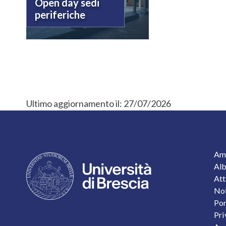
Open day sedi
periferiche
Ultimo aggiornamento il:
27/07/2026
F
Amm
Alb
Att
Not
Por
Pri