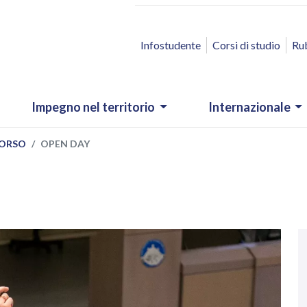
ACCESSO RAPIDO
Infostudente
Corsi di studio
Ru
Impegno nel territorio
Internazionale
CORSO
OPEN DAY
N
.