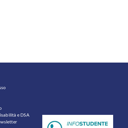
 2
sso
o
isabilità e DSA
newsletter