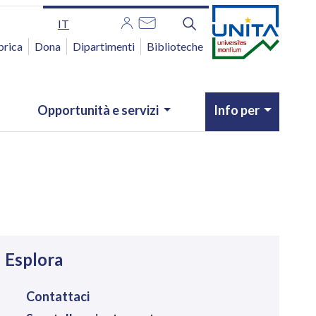
IT
brica
Dona
Dipartimenti
Biblioteche
Opportunità e servizi
Info per
avigazione
Esplora
Contattaci