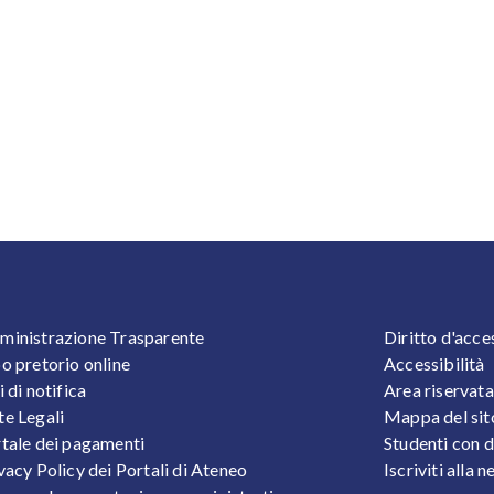
OOTER 1
FOOTER
inistrazione Trasparente
Diritto d'acce
o pretorio online
Accessibilità
i di notifica
Area riservata
e Legali
Mappa del sit
tale dei pagamenti
Studenti con d
vacy Policy dei Portali di Ateneo
Iscriviti alla 