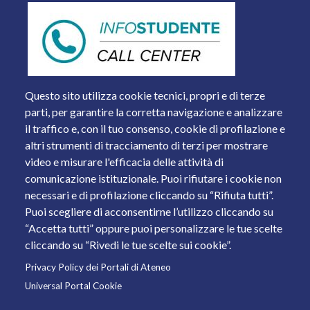
Questo sito utilizza cookie tecnici, propri e di terze
parti, per garantire la corretta navigazione e analizzare
il traffico e, con il tuo consenso, cookie di profilazione e
altri strumenti di tracciamento di terzi per mostrare
video e misurare l'efficacia delle attività di
comunicazione istituzionale. Puoi rifiutare i cookie non
necessari e di profilazione cliccando su “Rifiuta tutti”.
Piazza del Mercato, 15 - 25121 Brescia
Puoi scegliere di acconsentirne l’utilizzo cliccando su
Tel. +39 030 2988.1 PEC:
ammcentr@cert.unibs.it
“Accetta tutti” oppure puoi personalizzare le tue scelte
Partita IVA: 01773710171 Codice Fiscale: 98007650173
cliccando su “Rivedi le tue scelte sui cookie”.
Privacy Policy dei Portali di Ateneo
© 2011 Università degli Studi di Brescia
Universal Portal Cookie