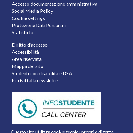
Accesso documentazione amministrativa
Social Media Policy
Cookie settings
Protezione Dati Personali
Statistiche
FOOTER 2
Diritto d'accesso
Accessibilità
Area riservata
Mappa del sito
Studenti con disabilità e DSA
Iscriviti alla newsletter
Questo sito utilizza cookie tecnici, propri e di terze