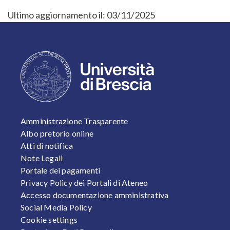
Ultimo aggiornamento il:
03/11/2025
FOOTER 1
Amministrazione Trasparente
Albo pretorio online
Atti di notifica
Note Legali
Portale dei pagamenti
Privacy Policy dei Portali di Ateneo
Accesso documentazione amministrativa
Social Media Policy
Cookie settings