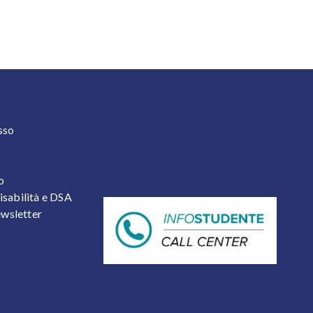
 2
sso
o
isabilità e DSA
newsletter