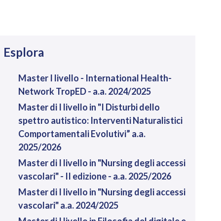
avigazione
Esplora
Master I livello - International Health-
Network TropED - a.a. 2024/2025
Master di I livello in "I Disturbi dello
spettro autistico: Interventi Naturalistici
Comportamentali Evolutivi” a.a.
2025/2026
Master di I livello in "Nursing degli accessi
vascolari" - II edizione - a.a. 2025/2026
Master di I livello in "Nursing degli accessi
vascolari" a.a. 2024/2025
Master di I livello in Filosofia del digitale e