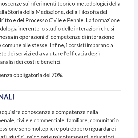
noscenze sui riferimenti teorico-metodologici della
lla Storia della Mediazione, della Filosofia del
Diritto e del Processo Civile e Penale. La formazione
ologia inerente lo studio delle interazioni che si
a messa in operazioni di competenze di interazione
e comune alle stesse. Infine, i corsisti imparano a
e dei servizi ed a valutare l’efficacia degli
analisi dei costi e benefici.
quenza obbligatoria del 70%.
NALI
o acquisire conoscenze e competenze nella
penale, civile e commerciale, familiare, comunitario
ofessione sono molteplici e potrebbero riguardare i
ati, giudici, psicologi e psicoterapeuti, educatori,