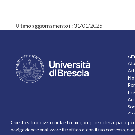
Ultimo aggiornamento il:
31/01/2025
F
Amm
Alb
Att
Not
Por
Pri
Acc
Soc
Coo
Pro
Questo sito utilizza cookie tecnici, propri e di terze parti, pe
Sta
navigazione e analizzare il traffico e, con il tuo consenso, cook