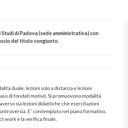
N
.
i Studi di Padova (sede amministrativa) con
ilascio del titolo congiunto.
alità duale, lezioni solo a distanza e lezioni
caso di fondati motivi). Si promuovono modalità
averso sia lezioni didattiche che esercitazioni
/controversia. E’ contemplato nel piano formativo,
t work e la verifica finale.