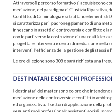
Attraverso il percorso formativo si acquisiscono co
mediazione, del paradigma di Giustizia Riparativa, de
Conflitto, di Criminologia e si trattano elementi di 
si caratterizza per il padroneggiamento di una metod
innescano in assetti di controversia e conflitto e l
con le parti verso la costruzione di una realtà terza 
progettare interventi e centri di mediazione nella ret
interventi, l’efficienza della gestione degli stessi e l’
Le ore di lezione sono 308 e sarà richiesta una fre
DESTINATARI E SBOCCHI PROFESSIO
I destinatari del master sono coloro che intendon
mediazione delle controversie e conflitti in ambito 
ed organizzativo. I settori di applicazione della pr
seguenti ruoli professionali: assistenti sociali, avvoc