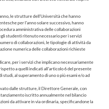
i anno, le strutture dell'Università che hanno
udentesche per l’anno solare successivo, hanno
rocedura amministrativa delle collaborazioni
li studenti ritenuto necessario per i servizi
mero di collaborazioni, le tipologie di attività da
iazione numerica delle collaborazioni richieste
ndicare, per i servizi che implicano necessariamente
spetto a quelli indicati all’articolo 6 del presente
di studi, al superamento di uno o più esami e/o ad
evato dalle strutture, il Direttore Generale, con
o stanziamento iscritto annualmente nel bilancio
zioni da attivare in via ordinaria, specificandone la