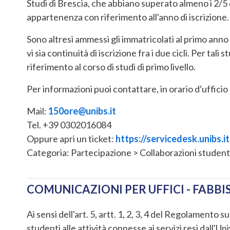
Studi di Brescia, che abbiano superato almeno i 2/5 de
appartenenza con riferimento all'anno di iscrizione.
Sono altresì ammessi gli immatricolati al primo anno 
vi sia continuità di iscrizione fra i due cicli. Per tali
riferimento al corso di studi di primo livello.
Per informazioni puoi contattare, in orario d'ufficio
Mail:
150ore@unibs.it
Tel. +39 0302016084
Oppure apri un ticket:
https://servicedesk.unibs.it
Categoria: Partecipazione > Collaborazioni studen
COMUNICAZIONI PER UFFICI - FABB
Ai sensi dell'art. 5, artt. 1, 2, 3, 4 del Regolamento s
studenti alle attività connesse ai servizi resi dall'