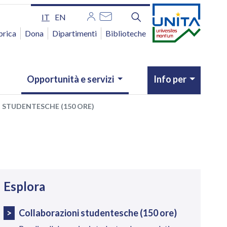
IT
EN
brica
Dona
Dipartimenti
Biblioteche
Opportunità e servizi
Info per
 STUDENTESCHE (150 ORE)
avigazione
Esplora
Collaborazioni studentesche (150 ore)