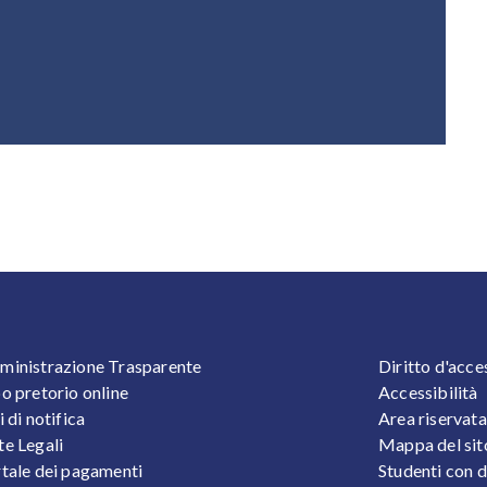
OOTER 1
FOOTER
inistrazione Trasparente
Diritto d'acce
o pretorio online
Accessibilità
i di notifica
Area riservata
e Legali
Mappa del sit
tale dei pagamenti
Studenti con d