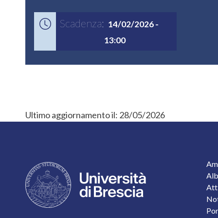
Scadenza:
14/02/2026 -
13:00
Ultimo aggiornamento il:
28/05/2026
F
Amm
Alb
Att
Not
Por