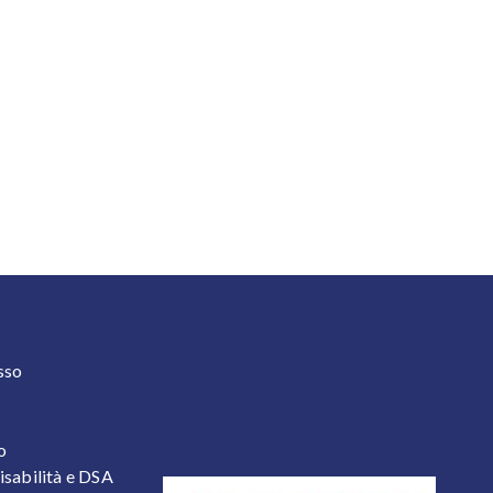
 2
sso
o
isabilità e DSA