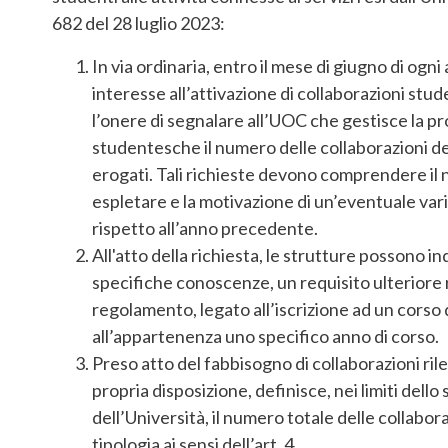
682 del 28 luglio 2023:
In via ordinaria, entro il mese di giugno di ogn
interesse all’attivazione di collaborazioni st
l’onere di segnalare all’UOC che gestisce la p
studentesche il numero delle collaborazioni deg
erogati. Tali richieste devono comprendere il nu
espletare e la motivazione di un’eventuale var
rispetto all’anno precedente.
All'atto della richiesta, le strutture possono i
specifiche conoscenze, un requisito ulteriore ri
regolamento, legato all’iscrizione ad un corso 
all’appartenenza uno specifico anno di corso.
Preso atto del fabbisogno di collaborazioni ril
propria disposizione, definisce, nei limiti dell
dell’Università, il numero totale delle collabora
tipologia ai sensi dell’art. 4.