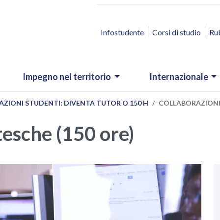
ACCESSO RAPIDO
Infostudente
Corsi di studio
Ru
Impegno nel territorio
Internazionale
ZIONI STUDENTI: DIVENTA TUTOR O 150 H
COLLABORAZIONI
tesche (150 ore)
N
.