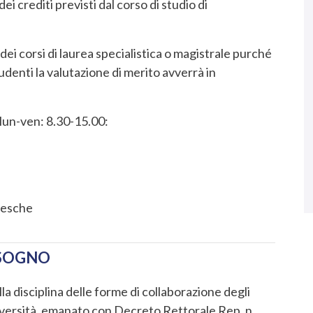
i crediti previsti dal corso di studio di
dei corsi di laurea specialistica o magistrale purché
 studenti la valutazione di merito avverrà in
 lun-ven: 8.30-15.00:
tesche
ISOGNO
ulla disciplina delle forme di collaborazione degli
Università, emanato con Decreto Rettorale Rep. n.