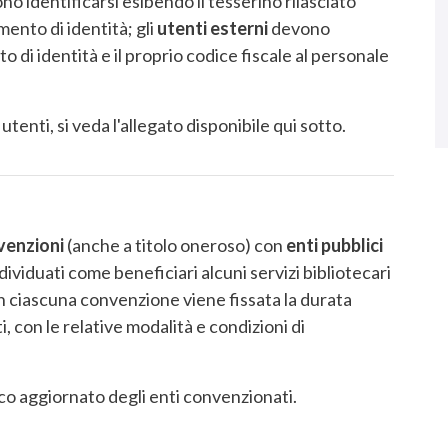
no identificarsi esibendo il tesserino rilasciato
mento di identità; gli
utenti esterni
devono
i identità e il proprio codice fiscale al personale
tenti, si veda l'allegato disponibile qui sotto.
venzioni
(anche a titolo oneroso) con
enti pubblici
ndividuati come beneficiari alcuni servizi bibliotecari
 In ciascuna convenzione viene fissata la durata
ti, con le relative modalità e condizioni di
co aggiornato degli enti convenzionati.