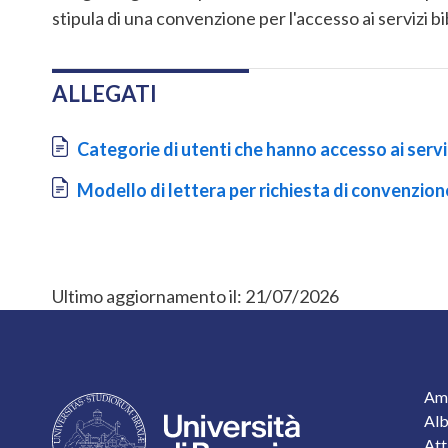
stipula di una convenzione per l'accesso ai servizi bi
ALLEGATI
Document
Categorie di utenti che hanno accesso ai serviz
Document
Modello di lettera per richiesta di convenzion
Ultimo aggiornamento il:
21/07/2026
F
Amm
Alb
Att