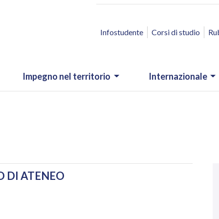
ACCESSO RAPIDO
Infostudente
Corsi di studio
Ru
Impegno nel territorio
Internazionale
N
.
O DI ATENEO