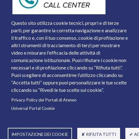
Questo sito utilizza cookie tecnici, propri e di terze
parti, per garantire la corretta navigazione e analizzare
il traffico e, con il tuo consenso, cookie di profilazione e
altri strumenti di tracciamento di terzi per mostrare
video e misurare l'efficacia delle attività di
comunicazione istituzionale. Puoi rifiutare i cookie non
necessari e di profilazione cliccando su “Rifiuta tutti”.
Piazza del Mercato, 15 - 25121 Brescia
Puoi scegliere di acconsentirne l’utilizzo cliccando su
Tel. +39 030 2988.1 PEC:
ammcentr@cert.unibs.it
“Accetta tutti” oppure puoi personalizzare le tue scelte
Partita IVA: 01773710171 Codice Fiscale: 98007650173
cliccando su “Rivedi le tue scelte sui cookie”.
Privacy Policy dei Portali di Ateneo
© 2011 Università degli Studi di Brescia
Universal Portal Cookie
IMPOSTAZIONE DEI COOKIE
✘ RIFIUTA TUTTI
✔ A