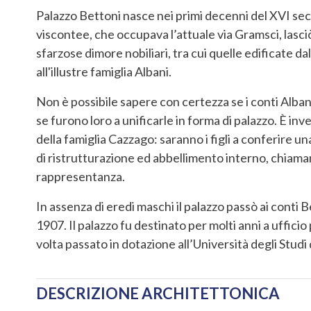
Palazzo Bettoni nasce nei primi decenni del XVI sec
viscontee, che occupava l’attuale via Gramsci, lasciò 
sfarzose dimore nobiliari, tra cui quelle edificate d
all'illustre famiglia Albani.
Non è possibile sapere con certezza se i conti Alban
se furono loro a unificarle in forma di palazzo. È inv
della famiglia Cazzago: saranno i figli a conferire un
di ristrutturazione ed abbellimento interno, chiamand
rappresentanza.
In assenza di eredi maschi il palazzo passò ai conti
1907. Il palazzo fu destinato per molti anni a uffici
volta passato in dotazione all’Università degli Studi 
DESCRIZIONE ARCHITETTONICA