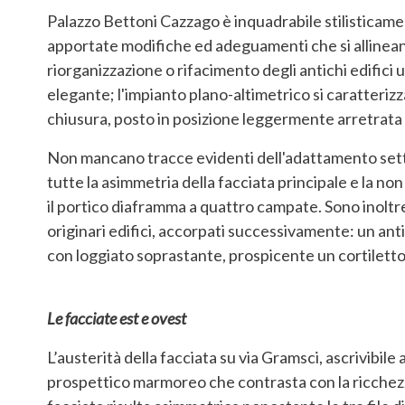
Palazzo Bettoni Cazzago è inquadrabile stilisticamen
apportate modifiche ed adeguamenti che si alline
riorganizzazione o rifacimento degli antichi edifici 
elegante; l'impianto plano-altimetrico si caratteriz
chiusura, posto in posizione leggermente arretrata 
Non mancano tracce evidenti dell'adattamento sett
tutte la asimmetria della facciata principale e la no
il portico diaframma a quattro campate. Sono inoltre t
originari edifici, accorpati successivamente: un ant
con loggiato soprastante, prospicente un cortiletto
Le facciate est e ovest
L’austerità della facciata su via Gramsci, ascrivibile
prospettico marmoreo che contrasta con la ricchezza 