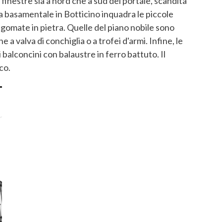
 finestre sia a nord che a sud del portale, scandita
ia basamentale in Botticino inquadra le piccole
agomate in pietra. Quelle del piano nobile sono
 valva di conchiglia o a trofei d'armi. Infine, le
 balconcini con balaustre in ferro battuto. Il
co.