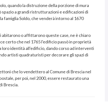
olo, quando la distruzione della porzione di mura
spazio a grandi ristrutturazioni e edificazioni di
alla famiglia Soldo, che venderà intorno al 1670
i abitarono o affittarono queste case, ne è chiaro
ece certo che nel 1765 l'edificio passò in proprietà
a loro identità all'edificio, dando corso ad interventi
o artisti quadraturisti per decorare gli spazi di
 Bettoni che lo vendettero al Comune di Brescia nel
o postale, per poi, nel 2000, essere restaurato una
di Brescia.