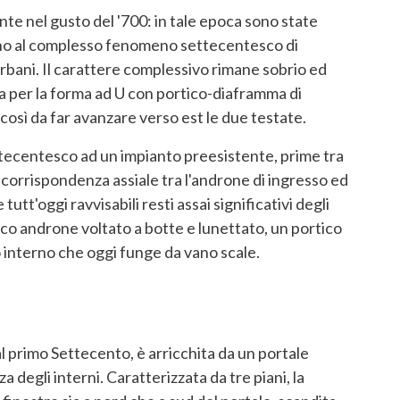
te nel gusto del '700: in tale epoca sono state
ano al complesso fenomeno settecentesco di
urbani. Il carattere complessivo rimane sobrio ed
za per la forma ad U con portico-diaframma di
così da far avanzare verso est le due testate.
ecentesco ad un impianto preesistente, prime tra
n corrispondenza assiale tra l'androne di ingresso ed
utt'oggi ravvisabili resti assai significativi degli
ico androne voltato a botte e lunettato, un portico
 interno che oggi funge da vano scale.
 al primo Settecento, è arricchita da un portale
degli interni. Caratterizzata da tre piani, la