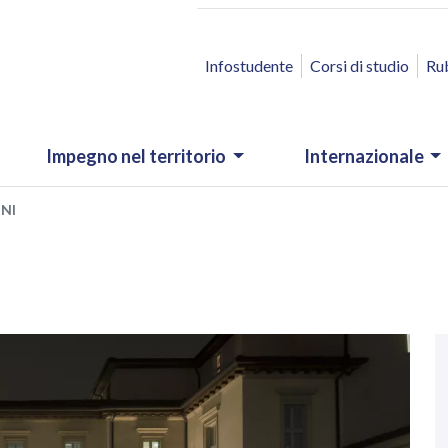
ACCESSO RAPIDO
Infostudente
Corsi di studio
Ru
Impegno nel territorio
Internazionale
NI
N
.