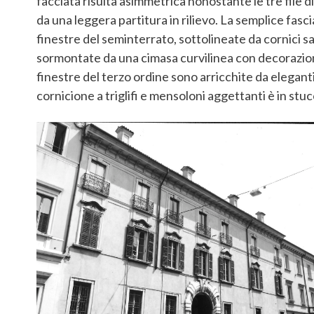
facciata risulta asimmetrica nonostante le tre file di
da una leggera partitura in rilievo. La semplice fasc
finestre del seminterrato, sottolineate da cornici s
sormontate da una cimasa curvilinea con decorazione a
finestre del terzo ordine sono arricchite da eleganti
cornicione a triglifi e mensoloni aggettanti è in stuc