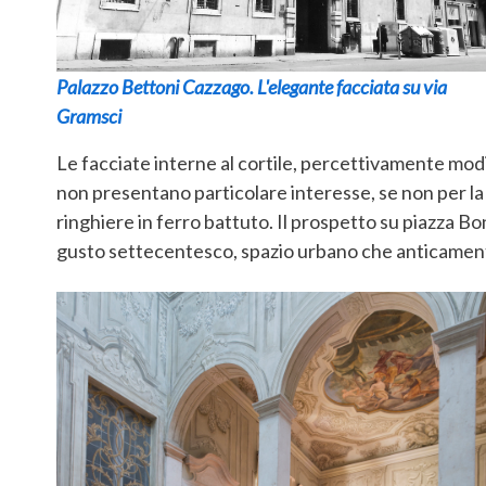
Palazzo Bettoni Cazzago. L'elegante facciata su via
Gramsci
Le facciate interne al cortile, percettivamente modi
non presentano particolare interesse, se non per la
ringhiere in ferro battuto. Il prospetto su piazza 
gusto settecentesco, spazio urbano che anticamente e