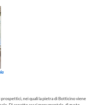
ala
prospettici, nei quali la pietra di Botticino viene
eale. Di aspetto assai monumentale, di gusto