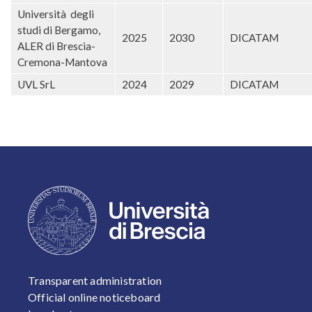
Università degli
studi di Bergamo,
2025
2030
DICATAM
ALER di Brescia-
Cremona-Mantova
UVL SrL
2024
2029
DICATAM
FOOTER 1
Transparent administration
Official online noticeboard