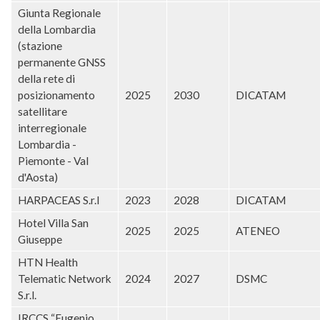
Giunta Regionale
della Lombardia
(stazione
permanente GNSS
della rete di
posizionamento
2025
2030
DICATAM
satellitare
interregionale
Lombardia -
Piemonte - Val
d'Aosta)
HARPACEAS S.r.l
2023
2028
DICATAM
Hotel Villa San
2025
2025
ATENEO
Giuseppe
HTN Health
Telematic Network
2024
2027
DSMC
S.r.l.
IRCCS “Eugenio