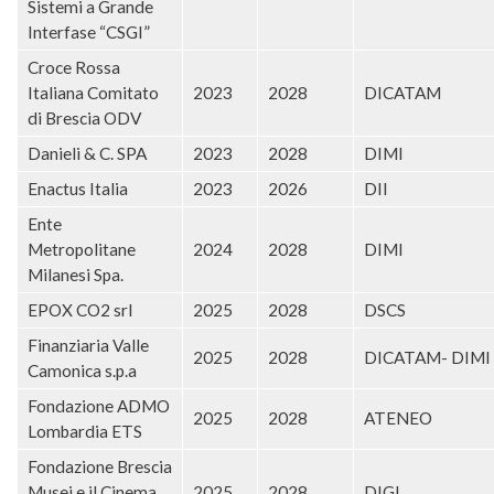
Sistemi a Grande
Interfase “CSGI”
Croce Rossa
Italiana Comitato
2023
2028
DICATAM
di Brescia ODV
Danieli & C. SPA
2023
2028
DIMI
Enactus Italia
2023
2026
DII
Ente
Metropolitane
2024
2028
DIMI
Milanesi Spa.
EPOX CO2 srl
2025
2028
DSCS
Finanziaria Valle
2025
2028
DICATAM- DIMI
Camonica s.p.a
Fondazione ADMO
2025
2028
ATENEO
Lombardia ETS
Fondazione Brescia
Musei e il Cinema
2025
2028
DIGI