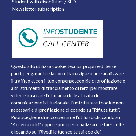
Student with disabilities / SLD
Newsletter subscription
Questo sito utilizza cookie tecnici, propri e di terze
parti, per garantire la corretta navigazione e analizzare
il traffico e, con il tuo consenso, cookie di profilazione e
altri strumenti di tracciamento di terzi per mostrare
video e misurare l'efficacia delle attività di
comunicazione istituzionale. Puoi rifiutare i cookie non
necessari e di profilazione cliccando su “Rifiuta tutti”.
Piazza del Mercato, 15 - 25121 Brescia
Puoi scegliere di acconsentirne l’utilizzo cliccando su
Tel. +39 030 2988.1 PEC:
ammcentr@cert.unibs.it
“Accetta tutti” oppure puoi personalizzare le tue scelte
Partita IVA: 01773710171 Codice Fiscale: 98007650173
cliccando su “Rivedi le tue scelte sui cookie”.