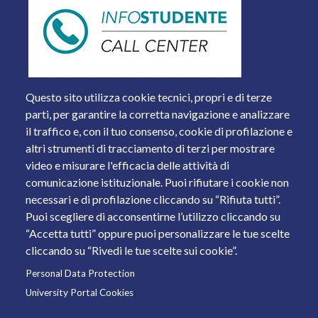
Questo sito utilizza cookie tecnici, propri e di terze
parti, per garantire la corretta navigazione e analizzare
il traffico e, con il tuo consenso, cookie di profilazione e
altri strumenti di tracciamento di terzi per mostrare
video e misurare l'efficacia delle attività di
comunicazione istituzionale. Puoi rifiutare i cookie non
necessari e di profilazione cliccando su “Rifiuta tutti”.
Piazza del Mercato, 15 - 25121 Brescia
Puoi scegliere di acconsentirne l’utilizzo cliccando su
Tel. +39 030 2988.1 PEC:
ammcentr@cert.unibs.it
“Accetta tutti” oppure puoi personalizzare le tue scelte
Partita IVA: 01773710171 Codice Fiscale: 98007650173
cliccando su “Rivedi le tue scelte sui cookie”.
Personal Data Protection
© 2011 Università degli Studi di Brescia
University Portal Cookies