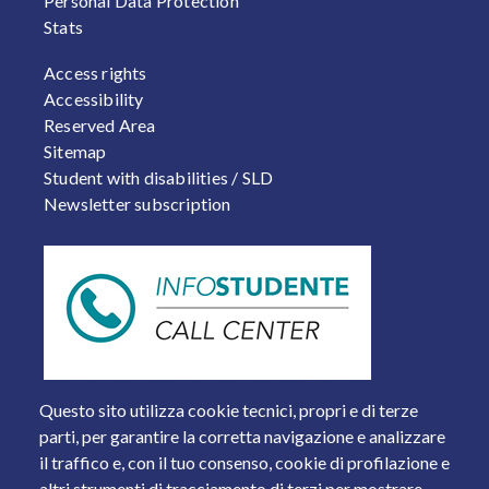
Personal Data Protection
Stats
FOOTER 2
Access rights
Accessibility
Reserved Area
Sitemap
Student with disabilities / SLD
Newsletter subscription
Questo sito utilizza cookie tecnici, propri e di terze
parti, per garantire la corretta navigazione e analizzare
il traffico e, con il tuo consenso, cookie di profilazione e
altri strumenti di tracciamento di terzi per mostrare