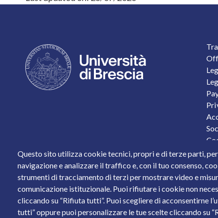
F
Tra
Off
Leg
Leg
Pay
Pri
Acc
Soc
Coo
Per
Questo sito utilizza cookie tecnici, propri e di terze parti, pe
Sta
navigazione e analizzare il traffico e, con il tuo consenso, cook
strumenti di tracciamento di terzi per mostrare video e misurar
Piazza del Mercato, 15 - 25121 Brescia
comunicazione istituzionale. Puoi rifiutare i cookie non neces
Tel. +39 030 2988.1 PEC:
ammcentr@cert.unibs.it
cliccando su “Rifiuta tutti”. Puoi scegliere di acconsentirne l’
Partita IVA: 01773710171 Codice Fiscale: 9800765017
tutti” oppure puoi personalizzare le tue scelte cliccando su “Ri