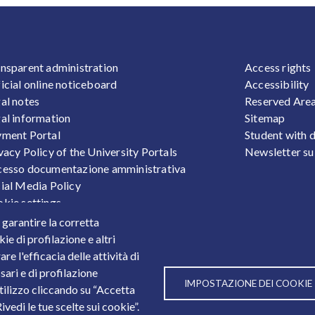
OOTER 1
FOOTER
nsparent administration
Access rights
icial online noticeboard
Accessibility
al notes
Reserved Are
al information
Sitemap
ment Portal
Student with d
vacy Policy of the University Portals
Newsletter su
esso documentazione amministrativa
ial Media Policy
kie settings
sonal Data Protection
r garantire la corretta
ts
ie di profilazione e altri
e l'efficacia delle attività di
sari e di profilazione
IMPOSTAZIONE DEI COOKIE
utilizzo cliccando su “Accetta
3
vedi le tue scelte sui cookie”.