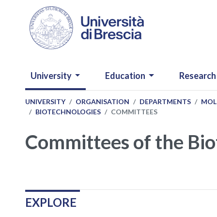
Skip to main content
NAVIGAZIONE PRINCIPALE
University
Education
Research
UNIVERSITY
ORGANISATION
DEPARTMENTS
MOL
BIOTECHNOLOGIES
COMMITTEES
Committees of the Bi
Navigazione
.
EXPLORE