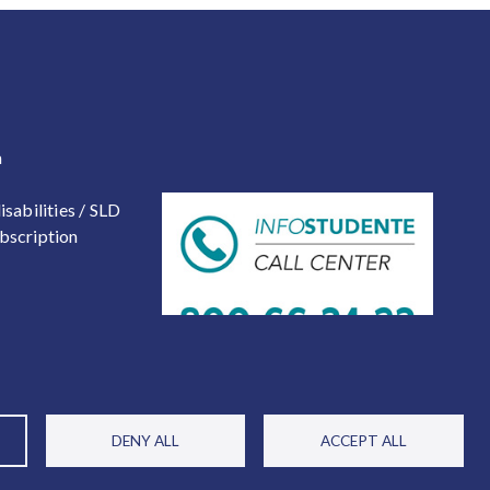
 2
a
isabilities / SLD
bscription
DENY ALL
ACCEPT ALL