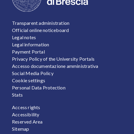
FOOTER 1
Transparent administration
Official online noticeboard
Legal notes
Legal information
Payment Portal
Privacy Policy of the University Portals
Accesso documentazione amministrativa
Social Media Policy
Cookie settings
Personal Data Protection
Stats
FOOTER 2
Access rights
Accessibility
Reserved Area
Sitemap