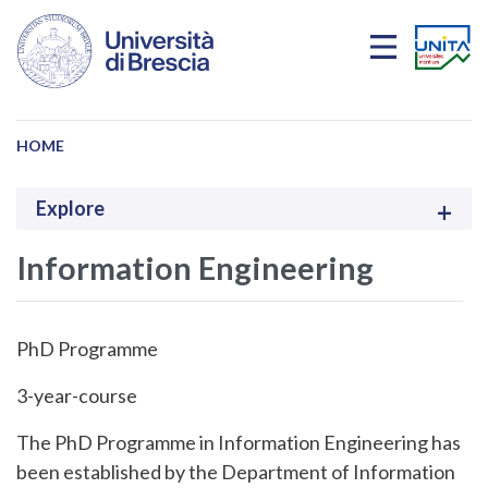
Skip to main content
HOME
Explore
Information Engineering
PhD Programme
3-year-course
The PhD Programme in Information Engineering has
been established by the Department of Information