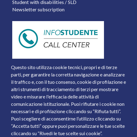
Student with disabilities / SLD
Newsletter subscription
Questo sito utilizza cookie tecnici, propri e di terze
parti, per garantire la corretta navigazione e analizzare
il traffico e, con il tuo consenso, cookie di profilazione e
altri strumenti di tracciamento di terzi per mostrare
video e misurare l'efficacia delle attività di
comunicazione istituzionale. Puoi rifiutare i cookie non
necessari e di profilazione cliccando su “Rifiuta tutti”.
Piazza del Mercato, 15 - 25121 Brescia
Puoi scegliere di acconsentirne l’utilizzo cliccando su
Tel. +39 030 2988.1 PEC:
ammcentr@cert.unibs.it
“Accetta tutti” oppure puoi personalizzare le tue scelte
Partita IVA: 01773710171 Codice Fiscale: 98007650173
cliccando su “Rivedi le tue scelte sui cookie”.