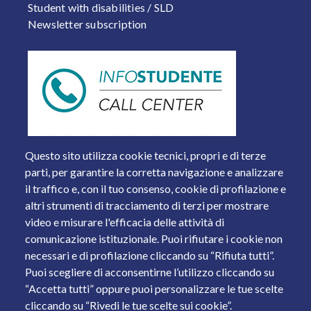
Student with disabilities / SLD
Newsletter subscription
Questo sito utilizza cookie tecnici, propri e di terze
parti, per garantire la corretta navigazione e analizzare
il traffico e, con il tuo consenso, cookie di profilazione e
altri strumenti di tracciamento di terzi per mostrare
video e misurare l'efficacia delle attività di
comunicazione istituzionale. Puoi rifiutare i cookie non
necessari e di profilazione cliccando su “Rifiuta tutti”.
Piazza del Mercato, 15 - 25121 Brescia
Puoi scegliere di acconsentirne l’utilizzo cliccando su
Tel. +39 030 2988.1 PEC:
ammcentr@cert.unibs.it
“Accetta tutti” oppure puoi personalizzare le tue scelte
Partita IVA: 01773710171 Codice Fiscale: 98007650173
cliccando su “Rivedi le tue scelte sui cookie”.