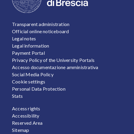
FOOTER 1
Transparent administration
Official online noticeboard
Legal notes
Legal information
Payment Portal
Privacy Policy of the University Portals
Accesso documentazione amministrativa
Social Media Policy
Cookie settings
Personal Data Protection
Stats
FOOTER 2
Access rights
Accessibility
Reserved Area
Sitemap