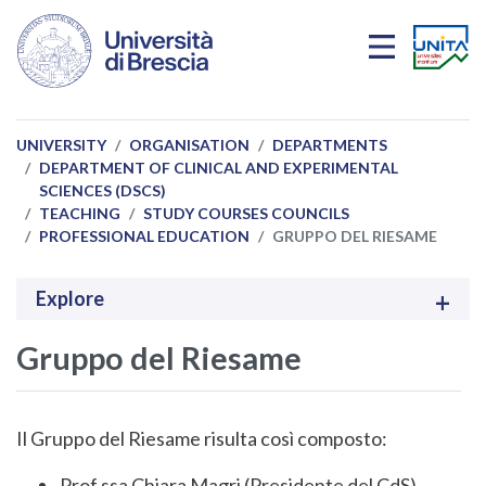
Skip to main content
UNIVERSITY
ORGANISATION
DEPARTMENTS
DEPARTMENT OF CLINICAL AND EXPERIMENTAL
SCIENCES (DSCS)
TEACHING
STUDY COURSES COUNCILS
PROFESSIONAL EDUCATION
GRUPPO DEL RIESAME
Explore
Gruppo del Riesame
Il Gruppo del Riesame risulta così composto:
Prof.ssa Chiara Magri (Presidente del CdS)