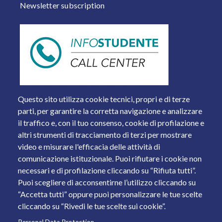
Newsletter subscription
Questo sito utilizza cookie tecnici, propri e di terze
parti, per garantire la corretta navigazione e analizzare
il traffico e, con il tuo consenso, cookie di profilazione e
altri strumenti di tracciamento di terzi per mostrare
video e misurare l'efficacia delle attività di
comunicazione istituzionale. Puoi rifiutare i cookie non
necessari e di profilazione cliccando su “Rifiuta tutti”.
Piazza del Mercato, 15 - 25121 Brescia
Puoi scegliere di acconsentirne l’utilizzo cliccando su
Tel. +39 030 2988.1 PEC:
ammcentr@cert.unibs.it
“Accetta tutti” oppure puoi personalizzare le tue scelte
Partita IVA: 01773710171 Codice Fiscale: 98007650173
cliccando su “Rivedi le tue scelte sui cookie”.