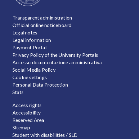
FOOTER 1
Transparent administration
Official online noticeboard
Legal notes
Legal information
Payment Portal
Privacy Policy of the University Portals
Accesso documentazione amministrativa
Social Media Policy
Cookie settings
Personal Data Protection
Stats
FOOTER 2
Access rights
Accessibility
Reserved Area
Sitemap
Student with disabilities / SLD