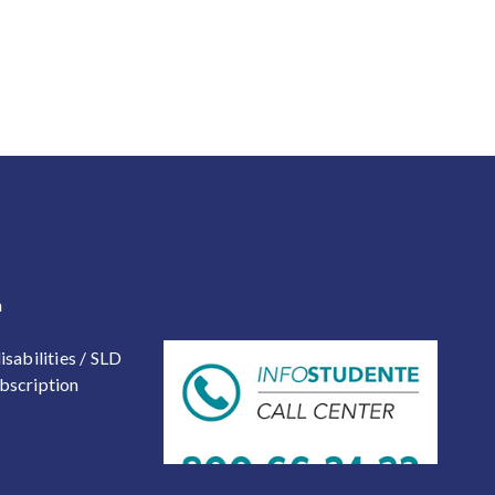
 2
a
isabilities / SLD
bscription