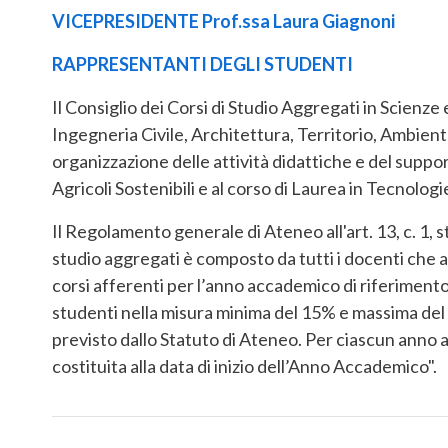
VICEPRESIDENTE Prof.ssa Laura Giagnoni
RAPPRESENTANTI DEGLI STUDENTI
Il Consiglio dei Corsi di Studio Aggregati in Scienz
Ingegneria Civile, Architettura, Territorio, Ambient
organizzazione delle attività didattiche e del support
Agricoli Sostenibili e al corso di Laurea in Tecnolog
Il Regolamento generale di Ateneo all'art. 13, c. 1, sta
studio aggregati è composto da tutti i docenti che 
corsi afferenti per l’anno accademico di riferiment
studenti nella misura minima del 15% e massima de
previsto dallo Statuto di Ateneo. Per ciascun anno
costituita alla data di inizio dell’Anno Accademico".