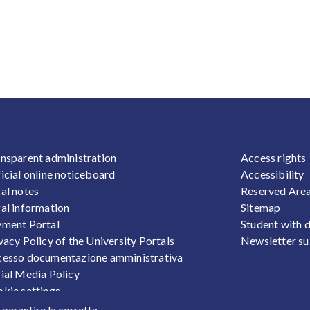
OOTER 1
FOOTER
nsparent administration
Access rights
icial online noticeboard
Accessibility
al notes
Reserved Are
al information
Sitemap
ment Portal
Student with d
vacy Policy of the University Portals
Newsletter su
esso documentazione amministrativa
ial Media Policy
kie settings
sonal Data Protection
r garantire la corretta