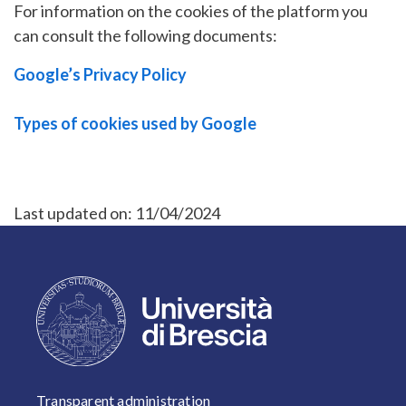
For information on the cookies of the platform you
can consult the following documents:
Google’s Privacy Policy
Types of cookies used by Google
Last updated on:
11/04/2024
FOOTER 1
Transparent administration