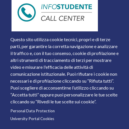
Questo sito utilizza cookie tecnici, propri e di terze
parti, per garantire la corretta navigazione e analizzare
il traffico e, con il tuo consenso, cookie di profilazione e
altri strumenti di tracciamento di terzi per mostrare
video e misurare l'efficacia delle attività di
comunicazione istituzionale. Puoi rifiutare i cookie non
necessari e di profilazione cliccando su “Rifiuta tutti”.
Piazza del Mercato, 15 - 25121 Brescia
Puoi scegliere di acconsentirne l’utilizzo cliccando su
Tel. +39 030 2988.1 PEC:
ammcentr@cert.unibs.it
“Accetta tutti” oppure puoi personalizzare le tue scelte
Partita IVA: 01773710171 Codice Fiscale: 98007650173
cliccando su “Rivedi le tue scelte sui cookie”.
Personal Data Protection
© 2011 Università degli Studi di Brescia
University Portal Cookies