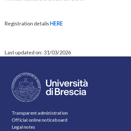
Registration details
HERE
Last updated on:
31/03/2026
FOOTER 1
Transparent administration
Official online noticeboard
Legal notes