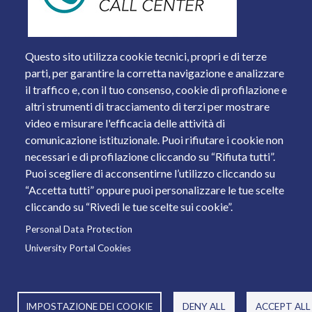
Questo sito utilizza cookie tecnici, propri e di terze
parti, per garantire la corretta navigazione e analizzare
il traffico e, con il tuo consenso, cookie di profilazione e
altri strumenti di tracciamento di terzi per mostrare
video e misurare l'efficacia delle attività di
comunicazione istituzionale. Puoi rifiutare i cookie non
necessari e di profilazione cliccando su “Rifiuta tutti”.
Piazza del Mercato, 15 - 25121 Brescia
Puoi scegliere di acconsentirne l’utilizzo cliccando su
Tel. +39 030 2988.1 PEC:
ammcentr@cert.unibs.it
“Accetta tutti” oppure puoi personalizzare le tue scelte
Partita IVA: 01773710171 Codice Fiscale: 98007650173
cliccando su “Rivedi le tue scelte sui cookie”.
Personal Data Protection
© 2011 Università degli Studi di Brescia
University Portal Cookies
IMPOSTAZIONE DEI COOKIE
DENY ALL
ACCEPT ALL