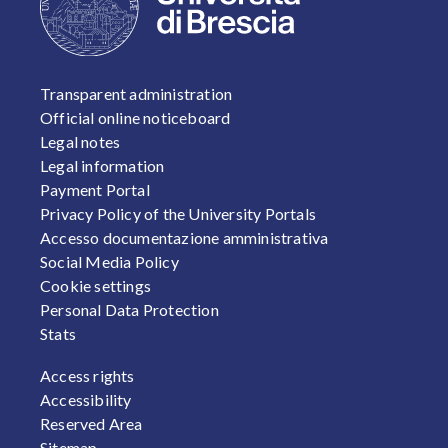
FOOTER 1
Transparent administration
Official online noticeboard
Legal notes
Legal information
Payment Portal
Privacy Policy of the University Portals
Accesso documentazione amministrativa
Social Media Policy
Cookie settings
Personal Data Protection
Stats
FOOTER 2
Access rights
Accessibility
Reserved Area
Sitemap