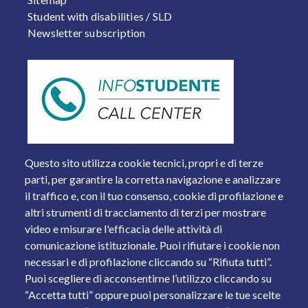
Student with disabilities / SLD
Newsletter subscription
Questo sito utilizza cookie tecnici, propri e di terze
parti, per garantire la corretta navigazione e analizzare
il traffico e, con il tuo consenso, cookie di profilazione e
altri strumenti di tracciamento di terzi per mostrare
video e misurare l'efficacia delle attività di
comunicazione istituzionale. Puoi rifiutare i cookie non
necessari e di profilazione cliccando su “Rifiuta tutti”.
Piazza del Mercato, 15 - 25121 Brescia
Puoi scegliere di acconsentirne l’utilizzo cliccando su
Tel. +39 030 2988.1 PEC:
ammcentr@cert.unibs.it
“Accetta tutti” oppure puoi personalizzare le tue scelte
Partita IVA: 01773710171 Codice Fiscale: 98007650173