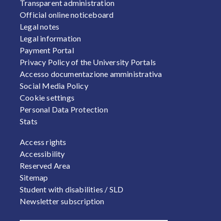
FOOTER 1
Transparent administration
Official online noticeboard
Legal notes
Legal information
Payment Portal
Privacy Policy of the University Portals
Accesso documentazione amministrativa
Social Media Policy
Cookie settings
Personal Data Protection
Stats
FOOTER 2
Access rights
Accessibility
Reserved Area
Sitemap
Student with disabilities / SLD
Newsletter subscription