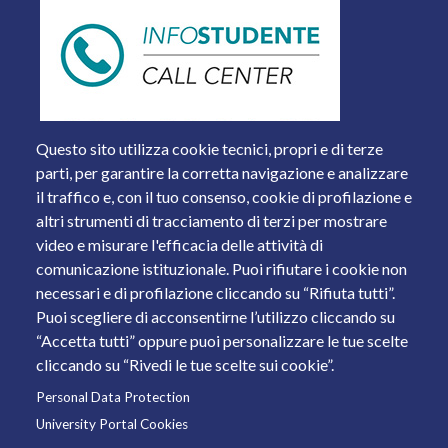
Questo sito utilizza cookie tecnici, propri e di terze
parti, per garantire la corretta navigazione e analizzare
il traffico e, con il tuo consenso, cookie di profilazione e
altri strumenti di tracciamento di terzi per mostrare
video e misurare l'efficacia delle attività di
comunicazione istituzionale. Puoi rifiutare i cookie non
necessari e di profilazione cliccando su “Rifiuta tutti”.
Piazza del Mercato, 15 - 25121 Brescia
Puoi scegliere di acconsentirne l’utilizzo cliccando su
Tel. +39 030 2988.1 PEC:
ammcentr@cert.unibs.it
“Accetta tutti” oppure puoi personalizzare le tue scelte
Partita IVA: 01773710171 Codice Fiscale: 98007650173
cliccando su “Rivedi le tue scelte sui cookie”.
Personal Data Protection
© 2011 Università degli Studi di Brescia
University Portal Cookies