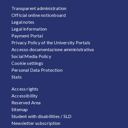
FOOTER 1
Transparent administration
Official online noticeboard
Legal notes
Legal information
Payment Portal
Privacy Policy of the University Portals
Accesso documentazione amministrativa
Social Media Policy
Cookie settings
Personal Data Protection
Stats
FOOTER 2
Access rights
Accessibility
Reserved Area
Sitemap
Student with disabilities / SLD
Newsletter subscription