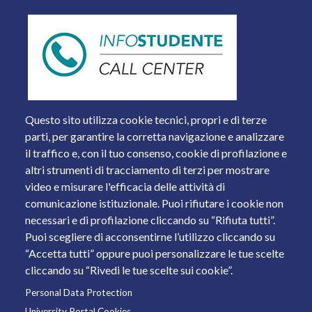
Questo sito utilizza cookie tecnici, propri e di terze
parti, per garantire la corretta navigazione e analizzare
il traffico e, con il tuo consenso, cookie di profilazione e
altri strumenti di tracciamento di terzi per mostrare
video e misurare l'efficacia delle attività di
comunicazione istituzionale. Puoi rifiutare i cookie non
necessari e di profilazione cliccando su “Rifiuta tutti”.
Piazza del Mercato, 15 - 25121 Brescia
Puoi scegliere di acconsentirne l’utilizzo cliccando su
Tel. +39 030 2988.1 PEC:
ammcentr@cert.unibs.it
“Accetta tutti” oppure puoi personalizzare le tue scelte
Partita IVA: 01773710171 Codice Fiscale: 98007650173
cliccando su “Rivedi le tue scelte sui cookie”.
Personal Data Protection
© 2011 Università degli Studi di Brescia
University Portal Cookies