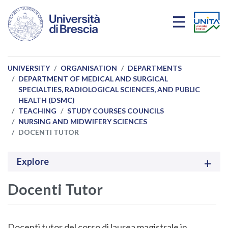
Skip to main content
UNIVERSITY
ORGANISATION
DEPARTMENTS
DEPARTMENT OF MEDICAL AND SURGICAL
SPECIALTIES, RADIOLOGICAL SCIENCES, AND PUBLIC
HEALTH (DSMC)
TEACHING
STUDY COURSES COUNCILS
NURSING AND MIDWIFERY SCIENCES
DOCENTI TUTOR
Explore
Docenti Tutor
Docenti tutor del corso di laurea magistrale in