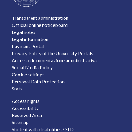
FOOTER 1
Transparent administration
Official online noticeboard
Legal notes
Legal information
Payment Portal
Privacy Policy of the University Portals
Accesso documentazione amministrativa
Social Media Policy
Cookie settings
Personal Data Protection
Stats
FOOTER 2
Access rights
Accessibility
Reserved Area
Sitemap
Student with disabilities / SLD