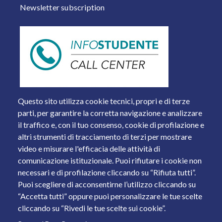
Newsletter subscription
Questo sito utilizza cookie tecnici, propri e di terze
parti, per garantire la corretta navigazione e analizzare
il traffico e, con il tuo consenso, cookie di profilazione e
altri strumenti di tracciamento di terzi per mostrare
video e misurare l'efficacia delle attività di
comunicazione istituzionale. Puoi rifiutare i cookie non
necessari e di profilazione cliccando su “Rifiuta tutti”.
Piazza del Mercato, 15 - 25121 Brescia
Puoi scegliere di acconsentirne l’utilizzo cliccando su
Tel. +39 030 2988.1 PEC:
ammcentr@cert.unibs.it
“Accetta tutti” oppure puoi personalizzare le tue scelte
Partita IVA: 01773710171 Codice Fiscale: 98007650173
cliccando su “Rivedi le tue scelte sui cookie”.