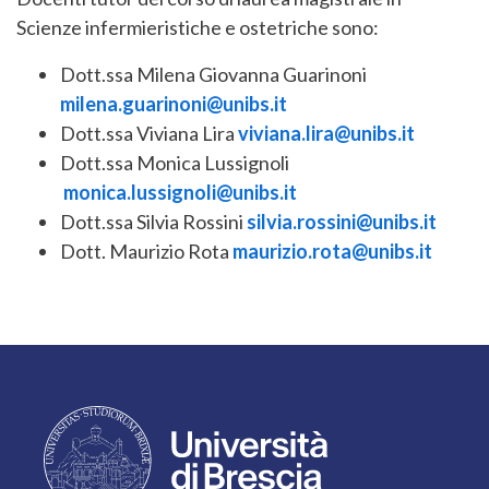
Scienze infermieristiche e ostetriche sono:
Dott.ssa Milena Giovanna Guarinoni
milena.guarinoni@unibs.it
Dott.ssa Viviana Lira
viviana.lira@unibs.it
Dott.ssa Monica Lussignoli
monica.lussignoli@unibs.it
Dott.ssa Silvia Rossini
silvia.rossini@unibs.it
Dott. Maurizio Rota
maurizio.rota@unibs.it