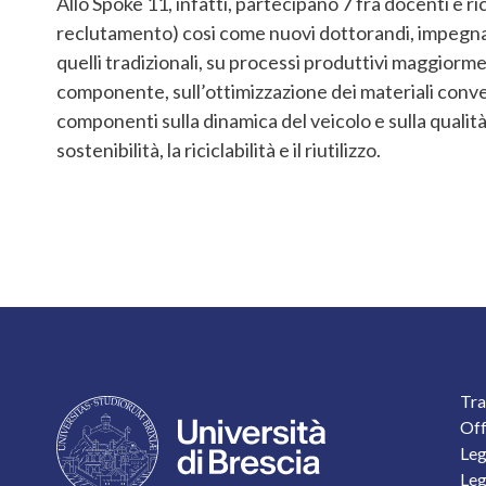
Allo Spoke 11, infatti, partecipano 7 fra docenti e r
reclutamento) cosi come nuovi dottorandi, impegnati i
quelli tradizionali, su processi produttivi maggiorme
componente, sull’ottimizzazione dei materiali conven
componenti sulla dinamica del veicolo e sulla qualità
sostenibilità, la riciclabilità e il riutilizzo.
F
Tra
Off
Leg
Leg