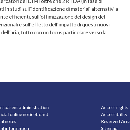
icercatori del DIMI oltre che 2 RTDA (in fase di
n studi sull’identificazione di materiali alternativi a
nte efficienti, sull’ottimizzazione del design del
zionali e sull’effetto dell’impatto di questi nuovi
 dell’aria, tutto con un focus particolare verso la
OOTER 1
FOOTER
nsparent administration
Access rights
icial online noticeboard
Accessibility
al notes
Reserved Are
al information
Sitemap