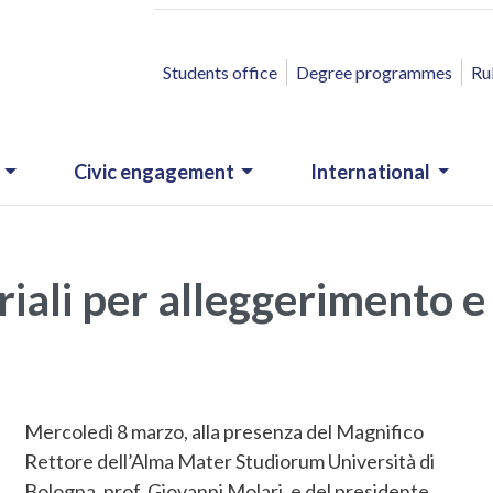
ACCESSO RAPIDO
Students office
Degree programmes
Ru
Civic engagement
International
ali per alleggerimento e
Mercoledì 8 marzo, alla presenza del Magnifico
Rettore dell’Alma Mater Studiorum Università di
Bologna, prof. Giovanni Molari, e del presidente