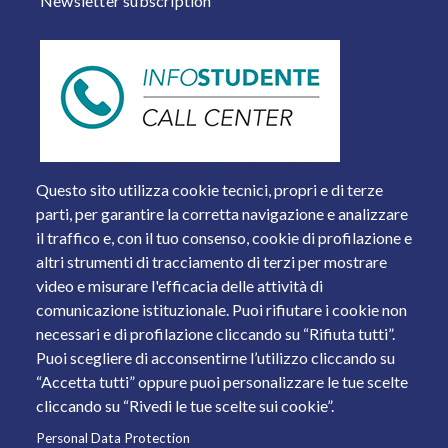
Newsletter subscription
Questo sito utilizza cookie tecnici, propri e di terze
parti, per garantire la corretta navigazione e analizzare
il traffico e, con il tuo consenso, cookie di profilazione e
altri strumenti di tracciamento di terzi per mostrare
video e misurare l'efficacia delle attività di
comunicazione istituzionale. Puoi rifiutare i cookie non
necessari e di profilazione cliccando su “Rifiuta tutti”.
Piazza del Mercato, 15 - 25121 Brescia
Puoi scegliere di acconsentirne l’utilizzo cliccando su
Tel. +39 030 2988.1 PEC:
ammcentr@cert.unibs.it
“Accetta tutti” oppure puoi personalizzare le tue scelte
Partita IVA: 01773710171 Codice Fiscale: 98007650173
cliccando su “Rivedi le tue scelte sui cookie”.
Personal Data Protection