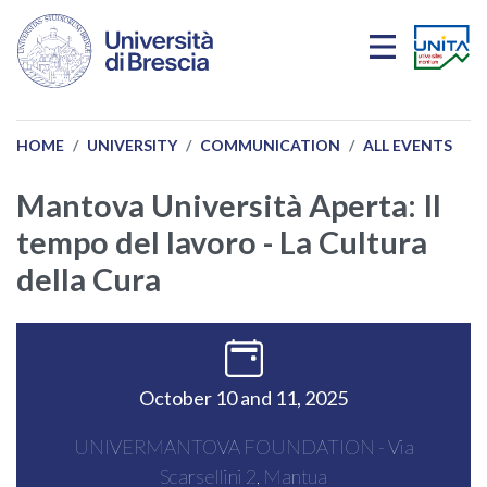
Skip to main content
HOME
UNIVERSITY
COMMUNICATION
ALL EVENTS
Mantova Università Aperta: Il
tempo del lavoro - La Cultura
della Cura
October 10 and 11, 2025
UNIVERMANTOVA FOUNDATION - Via
Scarsellini 2, Mantua