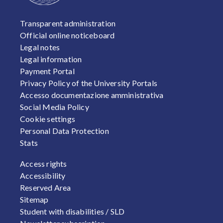
FOOTER 1
Transparent administration
Official online noticeboard
Legal notes
Legal information
Payment Portal
Privacy Policy of the University Portals
Accesso documentazione amministrativa
Social Media Policy
Cookie settings
Personal Data Protection
Stats
FOOTER 2
Access rights
Accessibility
Reserved Area
Sitemap
Student with disabilities / SLD