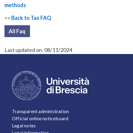
methods
>>
Back to Tax FAQ
All Faq
Last updated on:
08/11/2024
FOOTER 1
Transparent administration
Official online noticeboard
Legal notes
Legal information