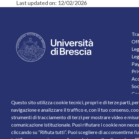
Last updated on:
12/02/2026
F
Tra
Off
Leg
Leg
Pay
Pri
Acc
Soc
Coo
Per
Questo sito utilizza cookie tecnici, propri e di terze parti, pe
Sta
navigazione e analizzare il traffico e, con il tuo consenso, cook
strumenti di tracciamento di terzi per mostrare video e misurar
Piazza del Mercato, 15 - 25121 Brescia
comunicazione istituzionale. Puoi rifiutare i cookie non neces
Tel. +39 030 2988.1 PEC:
ammcentr@cert.unibs.it
cliccando su “Rifiuta tutti”. Puoi scegliere di acconsentirne l’
Partita IVA: 01773710171 Codice Fiscale: 9800765017