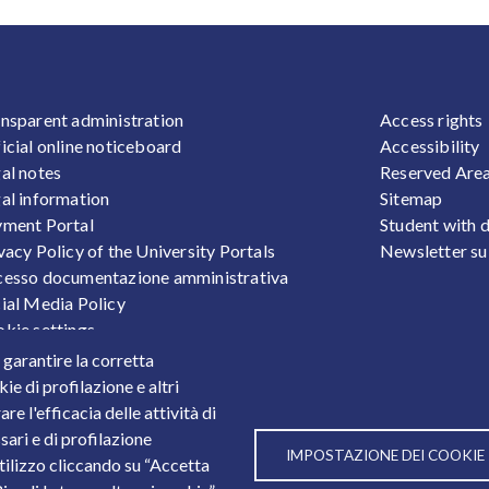
OOTER 1
FOOTER
nsparent administration
Access rights
icial online noticeboard
Accessibility
al notes
Reserved Are
al information
Sitemap
ment Portal
Student with d
vacy Policy of the University Portals
Newsletter su
esso documentazione amministrativa
ial Media Policy
kie settings
sonal Data Protection
r garantire la corretta
ts
ie di profilazione e altri
e l'efficacia delle attività di
sari e di profilazione
IMPOSTAZIONE DEI COOKIE
utilizzo cliccando su “Accetta
3