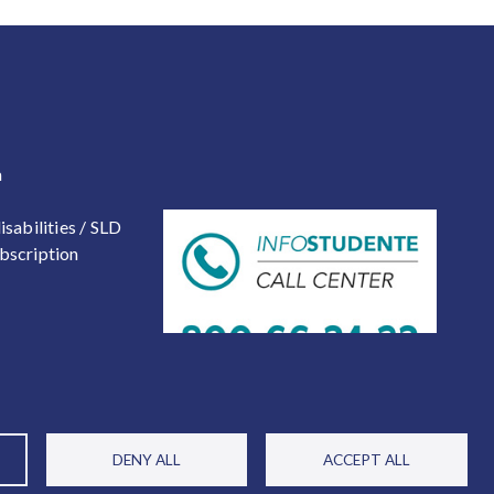
 2
a
isabilities / SLD
bscription
DENY ALL
ACCEPT ALL