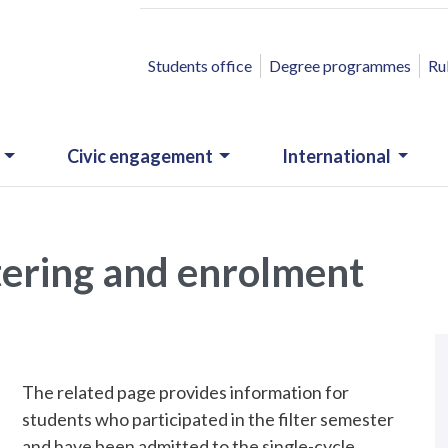
ACCESSO RAPIDO
Students office
Degree programmes
Ru
Civic engagement
International
ltering and enrolment
The related page provides information for
students who participated in the filter semester
and have been admitted to the single-cycle