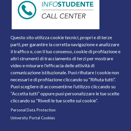
Questo sito utilizza cookie tecnici, propri e di terze
parti, per garantire la corretta navigazione e analizzare
il traffico e, con il tuo consenso, cookie di profilazione e
altri strumenti di tracciamento di terzi per mostrare
video e misurare l'efficacia delle attività di
comunicazione istituzionale. Puoi rifiutare i cookie non
necessari e di profilazione cliccando su “Rifiuta tutti”.
Piazza del Mercato, 15 - 25121 Brescia
Puoi scegliere di acconsentirne l’utilizzo cliccando su
Tel. +39 030 2988.1 PEC:
ammcentr@cert.unibs.it
“Accetta tutti” oppure puoi personalizzare le tue scelte
Partita IVA: 01773710171 Codice Fiscale: 98007650173
cliccando su “Rivedi le tue scelte sui cookie”.
Personal Data Protection
© 2011 Università degli Studi di Brescia
University Portal Cookies