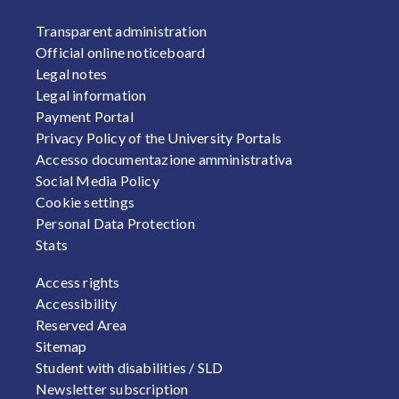
FOOTER 1
Transparent administration
Official online noticeboard
Legal notes
Legal information
Payment Portal
Privacy Policy of the University Portals
Accesso documentazione amministrativa
Social Media Policy
Cookie settings
Personal Data Protection
Stats
FOOTER 2
Access rights
Accessibility
Reserved Area
Sitemap
Student with disabilities / SLD
Newsletter subscription