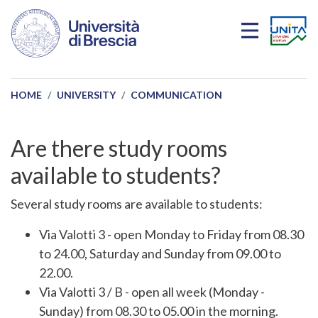
Skip to main content
HOME
UNIVERSITY
COMMUNICATION
Are there study rooms
available to students?
Several study rooms are available to students:
Via Valotti 3 - open Monday to Friday from 08.30
to 24.00, Saturday and Sunday from 09.00 to
22.00.
Via Valotti 3 / B - open all week (Monday -
Sunday) from 08.30 to 05.00 in the morning.