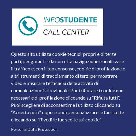
Questo sito utilizza cookie tecnici, propri e di terze
parti, per garantire la corretta navigazione e analizzare
il traffico e, con il tuo consenso, cookie di profilazione e
altri strumenti di tracciamento di terzi per mostrare
video e misurare l'efficacia delle attività di
comunicazione istituzionale. Puoi rifiutare i cookie non
necessari e di profilazione cliccando su “Rifiuta tutti”.
Piazza del Mercato, 15 - 25121 Brescia
Puoi scegliere di acconsentirne l’utilizzo cliccando su
Tel. +39 030 2988.1 PEC:
ammcentr@cert.unibs.it
“Accetta tutti” oppure puoi personalizzare le tue scelte
Partita IVA: 01773710171 Codice Fiscale: 98007650173
cliccando su “Rivedi le tue scelte sui cookie”.
Personal Data Protection