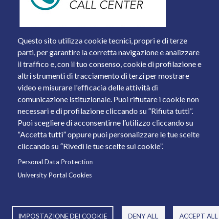
Questo sito utilizza cookie tecnici, propri e di terze
parti, per garantire la corretta navigazione e analizzare
il traffico e, con il tuo consenso, cookie di profilazione e
altri strumenti di tracciamento di terzi per mostrare
video e misurare l'efficacia delle attività di
comunicazione istituzionale. Puoi rifiutare i cookie non
necessari e di profilazione cliccando su “Rifiuta tutti”.
Piazza del Mercato, 15 - 25121 Brescia
Puoi scegliere di acconsentirne l’utilizzo cliccando su
Tel. +39 030 2988.1 PEC:
ammcentr@cert.unibs.it
“Accetta tutti” oppure puoi personalizzare le tue scelte
Partita IVA: 01773710171 Codice Fiscale: 98007650173
cliccando su “Rivedi le tue scelte sui cookie”.
Personal Data Protection
© 2011 Università degli Studi di Brescia
University Portal Cookies
IMPOSTAZIONE DEI COOKIE
DENY ALL
ACCEPT ALL