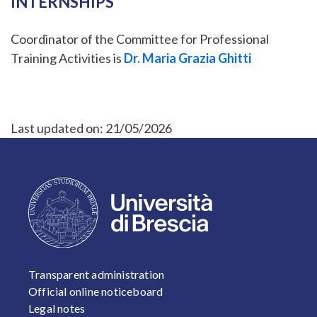
INTERNSHIPS
Coordinator of the Committee for Professional
Training Activities is
Dr. Maria Grazia Ghitti
Last updated on:
21/05/2026
FOOTER 1
Transparent administration
Official online noticeboard
Legal notes