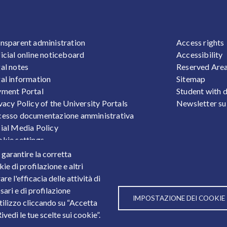
OOTER 1
FOOTER
nsparent administration
Access rights
icial online noticeboard
Accessibility
al notes
Reserved Are
al information
Sitemap
ment Portal
Student with d
vacy Policy of the University Portals
Newsletter su
esso documentazione amministrativa
ial Media Policy
kie settings
sonal Data Protection
r garantire la corretta
ts
ie di profilazione e altri
e l'efficacia delle attività di
sari e di profilazione
IMPOSTAZIONE DEI COOKIE
utilizzo cliccando su “Accetta
3
vedi le tue scelte sui cookie”.