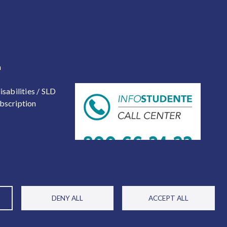
 2
a
isabilities / SLD
bscription
DENY ALL
ACCEPT ALL