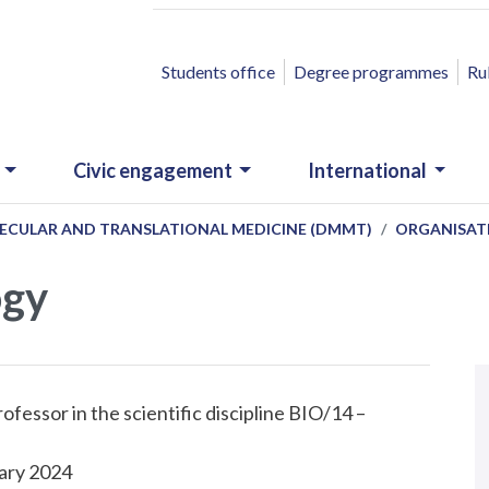
ACCESSO RAPIDO
Students office
Degree programmes
Ru
Civic engagement
International
ECULAR AND TRANSLATIONAL MEDICINE (DMMT)
ORGANISAT
ogy
N
.
rofessor in the scientific discipline BIO/14 –
uary 2024