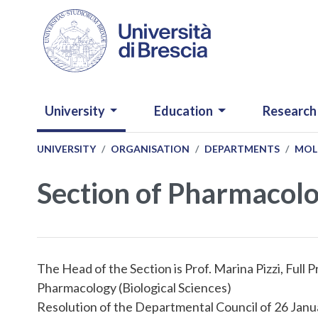
Skip to main content
NAVIGAZIONE PRINCIPALE
University
Education
Research
UNIVERSITY
ORGANISATION
DEPARTMENTS
MOL
Section of Pharmacol
The Head of the Section is Prof. Marina Pizzi, Full P
Pharmacology (Biological Sciences)
Resolution of the Departmental Council of 26 Jan