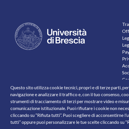
F
Tra
Off
Leg
Leg
Pay
Pri
Acc
Soc
Coo
Per
Questo sito utilizza cookie tecnici, propri e di terze parti, pe
Sta
navigazione e analizzare il traffico e, con il tuo consenso, cook
strumenti di tracciamento di terzi per mostrare video e misurar
Piazza del Mercato, 15 - 25121 Brescia
comunicazione istituzionale. Puoi rifiutare i cookie non neces
Tel. +39 030 2988.1 PEC:
ammcentr@cert.unibs.it
cliccando su “Rifiuta tutti”. Puoi scegliere di acconsentirne l’
Partita IVA: 01773710171 Codice Fiscale: 9800765017
tutti” oppure puoi personalizzare le tue scelte cliccando su “Ri